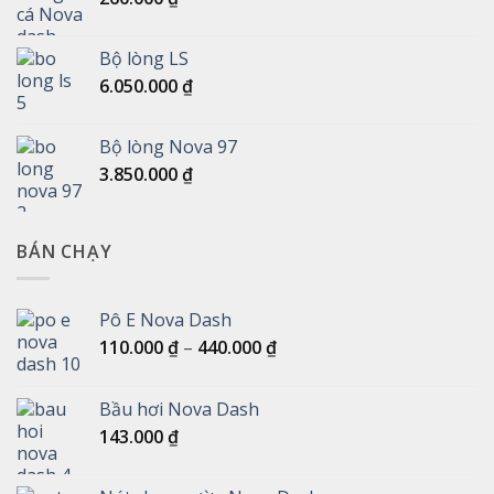
Bộ lòng LS
6.050.000
₫
Bộ lòng Nova 97
3.850.000
₫
BÁN CHẠY
Pô E Nova Dash
Khoảng
110.000
₫
–
440.000
₫
giá:
từ
Bầu hơi Nova Dash
110.000 ₫
143.000
₫
đến
440.000 ₫