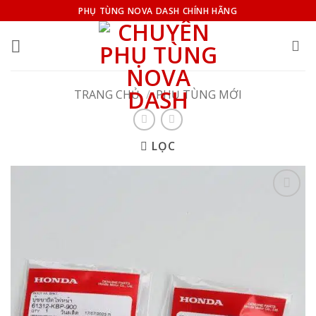
Bỏ
PHỤ TÙNG NOVA DASH CHÍNH HÃNG
qua
nội
dung
TRANG CHỦ
/
PHỤ TÙNG MỚI
LỌC
Add to
wishlist