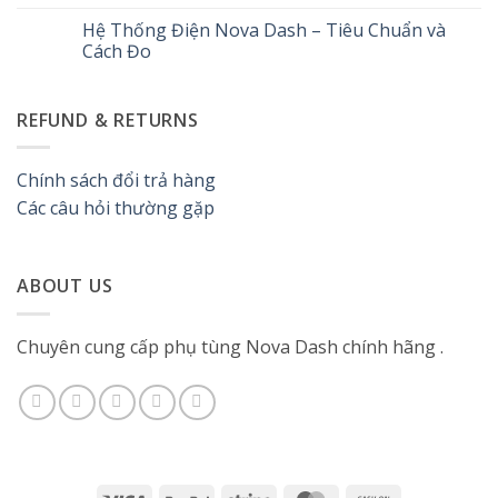
kiểm
Hướng
Không
tra,
dẫn
có
Hệ Thống Điện Nova Dash – Tiêu Chuẩn và
thay
kiểm
bình
thế
tra,
luận
Cách Đo
và
vệ
ở
bảo
sinh
Thông
Không
dưỡng
và
số
có
hiệu
tháo
kỹ
bình
REFUND & RETURNS
quả
lắp
thuật
luận
phanh
xe
ở
đĩa
NOVA
Hệ
thủy
NZ125R
Thống
lực
và
Điện
Chính sách đổi trả hàng
Nova
NZ125RS
Nova
Dash
Dash
Các câu hỏi thường gặp
125
–
Tiêu
Chuẩn
và
Cách
ABOUT US
Đo
Chuyên cung cấp phụ tùng Nova Dash chính hãng .