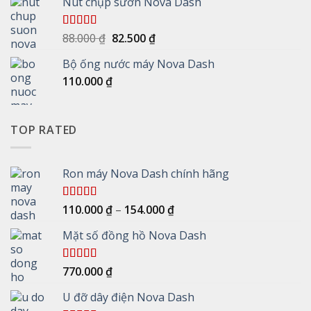
Nút chụp sườn Nova Dash
Giá
Giá
Được xếp
88.000
₫
82.500
₫
hạng
5.00
5
gốc
hiện
sao
Bộ ống nước máy Nova Dash
là:
tại
110.000
₫
88.000 ₫.
là:
82.500 ₫.
TOP RATED
Ron máy Nova Dash chính hãng
Khoảng
Được xếp
110.000
₫
–
154.000
₫
hạng
5.00
5
giá:
sao
Mặt số đồng hồ Nova Dash
từ
110.000 ₫
đến
Được xếp
770.000
₫
154.000 ₫
hạng
5.00
5
sao
U đỡ dây điện Nova Dash