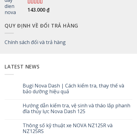
Được xếp
143.000
₫
hạng
5.00
5
sao
QUY ĐỊNH VỀ ĐỔI TRẢ HÀNG
Chính sách đổi và trả hàng
LATEST NEWS
Bugi Nova Dash | Cách kiểm tra, thay thế và
bảo dưỡng hiệu quả
Không
có
Hướng dẫn kiểm tra, vệ sinh và tháo lắp phanh
bình
luận
đĩa thủy lực Nova Dash 125
ở
Bugi
Không
Nova
có
Thông số kỹ thuật xe NOVA NZ125R và
Dash
bình
|
luận
NZ125RS
Cách
ở