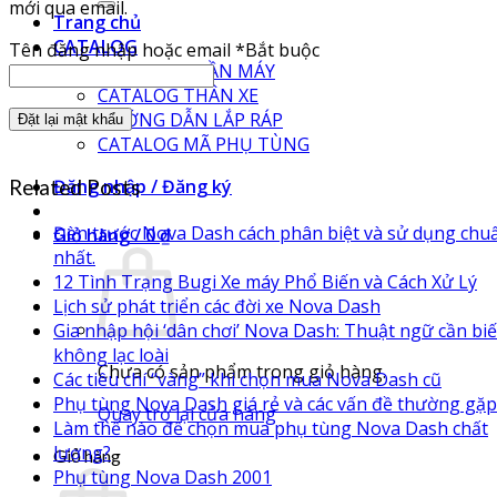
mới qua email.
Trang chủ
CATALOG
Tên đăng nhập hoặc email
*
Bắt buộc
CATALOG PHẦN MÁY
CATALOG THÂN XE
HƯỚNG DẪN LẮP RÁP
Đặt lại mật khẩu
CATALOG MÃ PHỤ TÙNG
Đăng nhập / Đăng ký
Related Posts
Đèn trước Nova Dash cách phân biệt và sử dụng chu
Giỏ hàng /
0
₫
nhất.
12 Tình Trạng Bugi Xe máy Phổ Biến và Cách Xử Lý
Lịch sử phát triển các đời xe Nova Dash
Gia nhập hội ‘dân chơi’ Nova Dash: Thuật ngữ cần biế
không lạc loài
Chưa có sản phẩm trong giỏ hàng.
Các tiêu chí “vàng” khi chọn mua Nova Dash cũ
Phụ tùng Nova Dash giá rẻ và các vấn đề thường gặp
Quay trở lại cửa hàng
Làm thế nào để chọn mua phụ tùng Nova Dash chất
lượng?
Giỏ hàng
Phụ tùng Nova Dash 2001