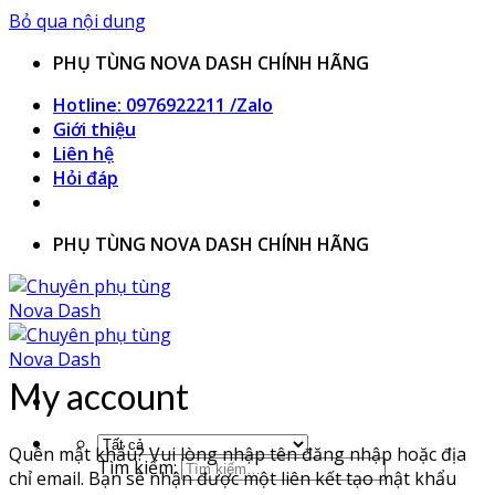
Bỏ qua nội dung
PHỤ TÙNG NOVA DASH CHÍNH HÃNG
Hotline: 0976922211 /Zalo
Giới thiệu
Liên hệ
Hỏi đáp
PHỤ TÙNG NOVA DASH CHÍNH HÃNG
My account
Quên mật khẩu? Vui lòng nhập tên đăng nhập hoặc địa
Tìm kiếm:
chỉ email. Bạn sẽ nhận được một liên kết tạo mật khẩu