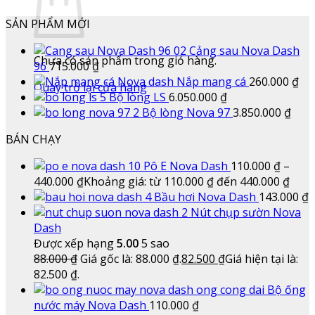
SẢN PHẨM MỚI
Cảng sau Nova Dash
Chưa có sản phẩm trong giỏ hàng.
96
715.000
₫
Nắp mang cá
260.000
₫
Quay trở lại cửa hàng
Bộ lòng LS
6.050.000
₫
Bộ lòng Nova 97
3.850.000
₫
BÁN CHẠY
Pô E Nova Dash
110.000
₫
–
440.000
₫
Khoảng giá: từ 110.000 ₫ đến 440.000 ₫
Bầu hơi Nova Dash
143.000
₫
Nút chụp sườn Nova
Dash
Được xếp hạng
5.00
5 sao
88.000
₫
Giá gốc là: 88.000 ₫.
82.500
₫
Giá hiện tại là:
82.500 ₫.
Bộ ống
nước máy Nova Dash
110.000
₫