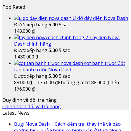
Top Rated
U đỡ dây điện Nova Dash
Được xếp hạng
5.00
5 sao
143.000
₫
Tay dên Nova
Dash chính hãng
Được xếp hạng
5.00
5 sao
1.430.000
₫
Cốt
tán bánh trước Nova Dash
Được xếp hạng
5.00
5 sao
88.000
₫
–
176.000
₫
Khoảng giá: từ 88.000 ₫ đến
176.000 ₫
Quy định về đổi trả hàng
Chính sách đổi và trả hàng
Latest News
Bugi Nova Dash | Cách kiểm tra, thay thế và bảo
dưỡng hiệu quả
Không có bình luận
ở Bugi Nova