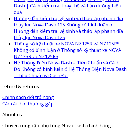
Dash | Cách kiểm tra, thay thế và bảo dưỡng hiệu
quả
Hướng dẫn kiểm tra, vệ sinh và tháo lắp phanh đĩa
thủy lực Nova Dash 125
Không có bình luận
ở
Hướng dẫn kiểm tra, vệ sinh và tháo lắp phanh đĩa
thủy lực Nova Dash 125
Thông số kỹ thuật xe NOVA NZ125R và NZ125RS
Không có bình luận
ở Thông số kỹ thuật xe NOVA
NZ125R và NZ125RS
Hệ Thống Điện Nova Dash – Tiêu Chuẩn và Cách
Đo
Không có bình luận
ở Hệ Thống Điện Nova Dash
– Tiêu Chuẩn và Cách Đo
refund & returns
Chính sách đổi trả hàng
Các câu hỏi thường gặp
About us
Chuyên cung cấp phụ tùng Nova Dash chính hãng .