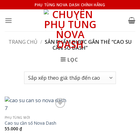
Bỏ
PHỤ TÙNG NOVA DASH CHÍNH HÃNG
qua
nội
dung
TRANG CHỦ
/
SẢN PHẨM ĐƯỢC GẮN THẺ “CAO SU
CẦN SỐ DASH”
LỌC
Add to
wishlist
PHỤ TÙNG MỚI
Cao su cần số Nova Dash
55.000
₫