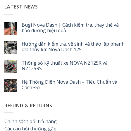
LATEST NEWS
Bugi Nova Dash | Cách kiểm tra, thay thế và
bảo dưỡng hiệu quả
Không
có
Hướng dẫn kiểm tra, vệ sinh và tháo lắp phanh
bình
luận
đĩa thủy lực Nova Dash 125
ở
Bugi
Không
Nova
có
Thông số kỹ thuật xe NOVA NZ125R và
Dash
bình
|
luận
NZ125RS
Cách
ở
kiểm
Hướng
Không
tra,
dẫn
có
Hệ Thống Điện Nova Dash – Tiêu Chuẩn và
thay
kiểm
bình
thế
tra,
luận
Cách Đo
và
vệ
ở
bảo
sinh
Thông
Không
dưỡng
và
số
có
hiệu
tháo
kỹ
bình
REFUND & RETURNS
quả
lắp
thuật
luận
phanh
xe
ở
đĩa
NOVA
Hệ
thủy
NZ125R
Thống
lực
và
Điện
Chính sách đổi trả hàng
Nova
NZ125RS
Nova
Dash
Dash
Các câu hỏi thường gặp