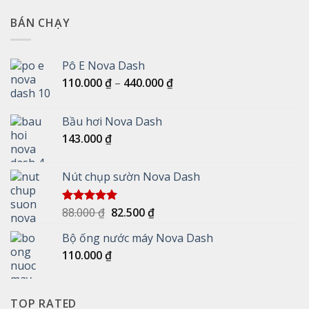
BÁN CHẠY
Pô E Nova Dash
Khoảng
110.000
₫
–
440.000
₫
giá:
từ
Bầu hơi Nova Dash
110.000 ₫
143.000
₫
đến
440.000 ₫
Nút chụp sườn Nova Dash
Giá
Giá
88.000
₫
82.500
₫
Được xếp
hạng
5.00
gốc
hiện
5 sao
Bộ ống nước máy Nova Dash
là:
tại
110.000
₫
88.000 ₫.
là:
82.500 ₫.
TOP RATED