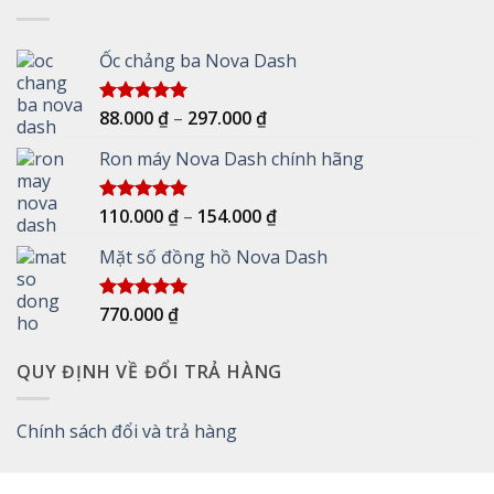
Ốc chảng ba Nova Dash
Khoảng
88.000
₫
–
297.000
₫
Được xếp
hạng
5.00
giá:
5 sao
Ron máy Nova Dash chính hãng
từ
88.000 ₫
đến
Khoảng
110.000
₫
–
154.000
₫
Được xếp
297.000 ₫
hạng
5.00
giá:
5 sao
Mặt số đồng hồ Nova Dash
từ
110.000 ₫
đến
770.000
₫
Được xếp
154.000 ₫
hạng
5.00
5 sao
QUY ĐỊNH VỀ ĐỔI TRẢ HÀNG
Chính sách đổi và trả hàng