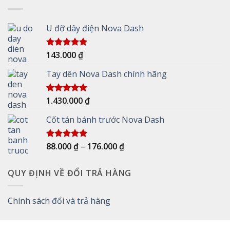
U đỡ dây điện Nova Dash
143.000
₫
Được xếp
hạng
5.00
5 sao
Tay dên Nova Dash chính hãng
1.430.000
₫
Được xếp
hạng
5.00
5 sao
Cốt tán bánh trước Nova Dash
Khoảng
88.000
₫
–
176.000
₫
Được xếp
hạng
5.00
giá:
5 sao
từ
QUY ĐỊNH VỀ ĐỔI TRẢ HÀNG
88.000 ₫
đến
176.000 ₫
Chính sách đổi và trả hàng