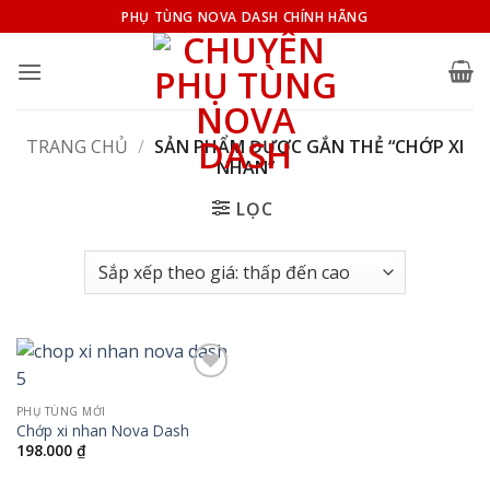
Bỏ
PHỤ TÙNG NOVA DASH CHÍNH HÃNG
qua
nội
dung
TRANG CHỦ
/
SẢN PHẨM ĐƯỢC GẮN THẺ “CHỚP XI
NHAN”
LỌC
Add to
wishlist
PHỤ TÙNG MỚI
Chớp xi nhan Nova Dash
198.000
₫