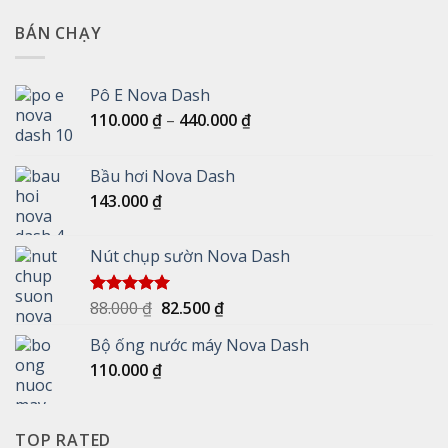
BÁN CHẠY
Pô E Nova Dash
Khoảng
110.000
₫
–
440.000
₫
giá:
từ
Bầu hơi Nova Dash
110.000 ₫
143.000
₫
đến
440.000 ₫
Nút chụp sườn Nova Dash
Giá
Giá
88.000
₫
82.500
₫
Được xếp
hạng
5.00
gốc
hiện
5 sao
Bộ ống nước máy Nova Dash
là:
tại
110.000
₫
88.000 ₫.
là:
82.500 ₫.
TOP RATED