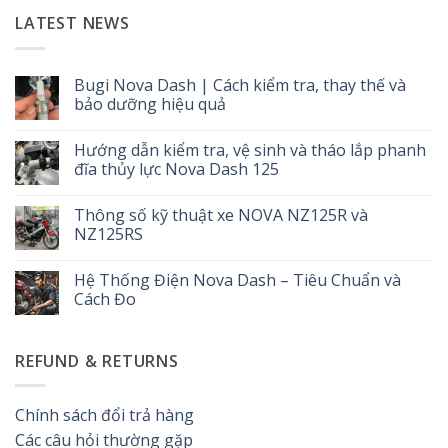
LATEST NEWS
Bugi Nova Dash | Cách kiểm tra, thay thế và
bảo dưỡng hiệu quả
Không
có
Hướng dẫn kiểm tra, vệ sinh và tháo lắp phanh
bình
luận
đĩa thủy lực Nova Dash 125
ở
Bugi
Không
Nova
có
Thông số kỹ thuật xe NOVA NZ125R và
Dash
bình
|
luận
NZ125RS
Cách
ở
kiểm
Hướng
Không
tra,
dẫn
có
Hệ Thống Điện Nova Dash – Tiêu Chuẩn và
thay
kiểm
bình
thế
tra,
luận
Cách Đo
và
vệ
ở
bảo
sinh
Thông
Không
dưỡng
và
số
có
hiệu
tháo
kỹ
bình
REFUND & RETURNS
quả
lắp
thuật
luận
phanh
xe
ở
đĩa
NOVA
Hệ
thủy
NZ125R
Thống
lực
và
Điện
Chính sách đổi trả hàng
Nova
NZ125RS
Nova
Dash
Dash
Các câu hỏi thường gặp