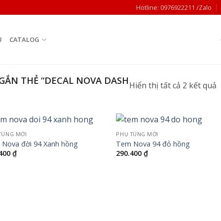
Hotline: 0976922211 /Zalo
Ủ
CATALOG
ẮN THẺ “DECAL NOVA DASH
Hiển thị tất cả 2 kết quả
s
x
t
g
TÙNG MỚI
PHỤ TÙNG MỚI
Add to
Add
Nova đời 94 Xanh hồng
Tem Nova 94 đỏ hồng
t
wishlist
wish
.400
₫
290.400
₫
đ
c