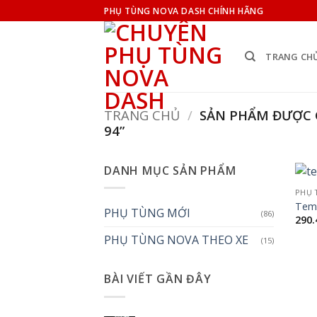
Bỏ
PHỤ TÙNG NOVA DASH CHÍNH HÃNG
qua
nội
TRANG CH
dung
TRANG CHỦ
/
SẢN PHẨM ĐƯỢC G
94”
DANH MỤC SẢN PHẨM
PHỤ 
Tem 
PHỤ TÙNG MỚI
(86)
290
PHỤ TÙNG NOVA THEO XE
(15)
BÀI VIẾT GẦN ĐÂY