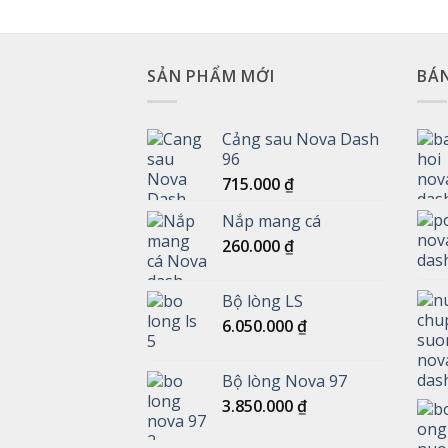
bình
Dash
luận
–
ở
Tiêu
12
Chuẩn
Tình
và
Trạng
Cách
SẢN PHẨM MỚI
BÁ
Bugi
Đo
Xe
máy
Phổ
Biến
Cảng sau Nova Dash
và
96
Cách
Xử
715.000
₫
Lý
Nắp mang cá
260.000
₫
Bộ lòng LS
6.050.000
₫
Bộ lòng Nova 97
3.850.000
₫