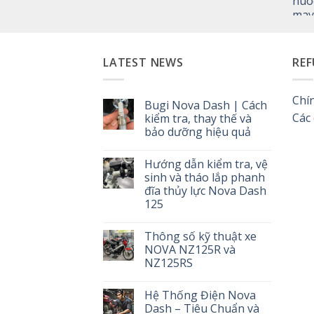
LATEST NEWS
REF
Chí
Bugi Nova Dash | Cách
Các
kiểm tra, thay thế và
bảo dưỡng hiệu quả
Không
có
Hướng dẫn kiểm tra, vệ
bình
luận
sinh và tháo lắp phanh
ở
đĩa thủy lực Nova Dash
Bugi
Nova
125
Dash
|
Không
Cách
có
Thông số kỹ thuật xe
kiểm
bình
tra,
luận
NOVA NZ125R và
ở
thay
NZ125RS
Hướng
thế
dẫn
và
Không
kiểm
bảo
có
tra,
dưỡng
Hệ Thống Điện Nova
bình
vệ
hiệu
luận
Dash – Tiêu Chuẩn và
sinh
quả
ở