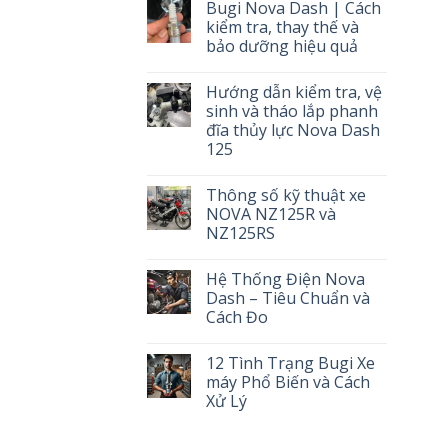
Bugi Nova Dash | Cách
kiểm tra, thay thế và
bảo dưỡng hiệu quả
Không
có
Hướng dẫn kiểm tra, vệ
bình
luận
sinh và tháo lắp phanh
ở
đĩa thủy lực Nova Dash
Bugi
Nova
125
Dash
|
Không
Cách
có
Thông số kỹ thuật xe
kiểm
bình
tra,
luận
NOVA NZ125R và
ở
thay
NZ125RS
Hướng
thế
dẫn
và
Không
kiểm
bảo
có
tra,
dưỡng
Hệ Thống Điện Nova
bình
vệ
hiệu
luận
Dash – Tiêu Chuẩn và
sinh
quả
ở
và
Cách Đo
Thông
tháo
số
lắp
Không
kỹ
phanh
có
thuật
12 Tình Trạng Bugi Xe
đĩa
bình
xe
thủy
luận
máy Phổ Biến và Cách
NOVA
ở
lực
NZ125R
Xử Lý
Hệ
Nova
và
Thống
Dash
NZ125RS
Không
Điện
125
có
Nova