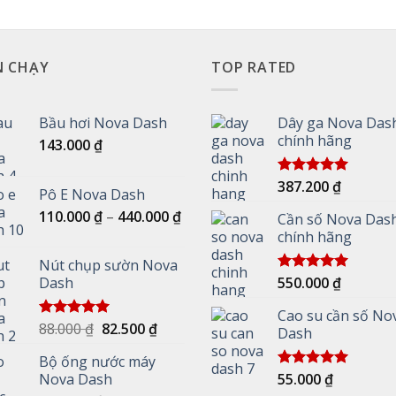
N CHẠY
TOP RATED
Bầu hơi Nova Dash
Dây ga Nova Das
chính hãng
143.000
₫
387.200
₫
Được xếp
Pô E Nova Dash
hạng
5.00
Khoảng
5 sao
110.000
₫
–
440.000
₫
Cần số Nova Das
giá:
chính hãng
từ
Nút chụp sườn Nova
110.000 ₫
Dash
550.000
₫
Được xếp
đến
hạng
5.00
440.000 ₫
5 sao
Cao su cần số No
Giá
Giá
88.000
₫
82.500
₫
Được xếp
Dash
hạng
5.00
gốc
hiện
5 sao
Bộ ống nước máy
là:
tại
Nova Dash
55.000
₫
Được xếp
88.000 ₫.
là:
hạng
5.00