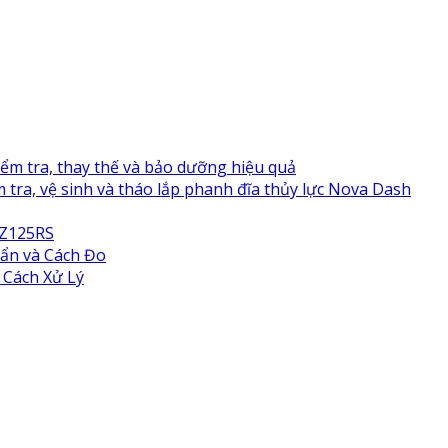
ểm tra, thay thế và bảo dưỡng hiệu quả
tra, vệ sinh và tháo lắp phanh đĩa thủy lực Nova Dash
NZ125RS
ẩn và Cách Đo
 Cách Xử Lý