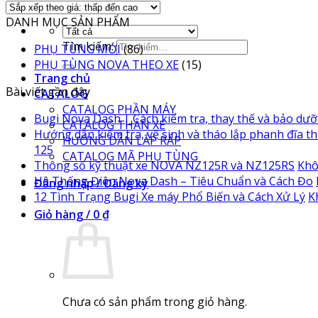
DANH MỤC SẢN PHẨM
Tìm kiếm:
PHỤ TÙNG MỚI
(86)
PHỤ TÙNG NOVA THEO XE
(15)
Trang chủ
Bài viết gần đây
CATALOG
CATALOG PHẦN MÁY
Bugi Nova Dash | Cách kiểm tra, thay thế và bảo dư
CATALOG THÂN XE
Hướng dẫn kiểm tra, vệ sinh và tháo lắp phanh đĩa t
HƯỚNG DẪN LẮP RÁP
125
CATALOG MÃ PHỤ TÙNG
Thông số kỹ thuật xe NOVA NZ125R và NZ125RS
Khô
Hệ Thống Điện Nova Dash – Tiêu Chuẩn và Cách Đo
Đăng nhập / Đăng ký
12 Tình Trạng Bugi Xe máy Phổ Biến và Cách Xử Lý
K
Giỏ hàng /
0
₫
Chưa có sản phẩm trong giỏ hàng.