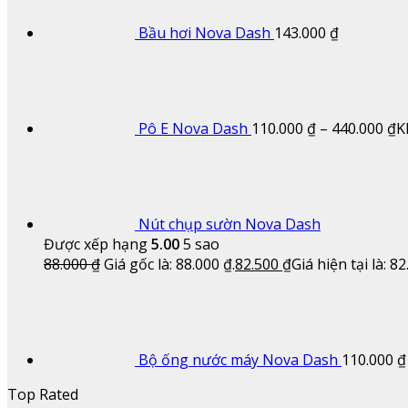
Bầu hơi Nova Dash
143.000
₫
Pô E Nova Dash
110.000
₫
–
440.000
₫
K
Nút chụp sườn Nova Dash
Được xếp hạng
5.00
5 sao
88.000
₫
Giá gốc là: 88.000 ₫.
82.500
₫
Giá hiện tại là: 82
Bộ ống nước máy Nova Dash
110.000
₫
Top Rated