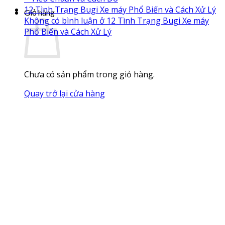
12 Tình Trạng Bugi Xe máy Phổ Biến và Cách Xử Lý
Giỏ hàng
Không có bình luận
ở 12 Tình Trạng Bugi Xe máy
Phổ Biến và Cách Xử Lý
Chưa có sản phẩm trong giỏ hàng.
Quay trở lại cửa hàng