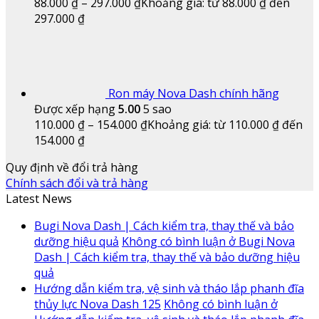
88.000
₫
–
297.000
₫
Khoảng giá: từ 88.000 ₫ đến
297.000 ₫
Ron máy Nova Dash chính hãng
Được xếp hạng
5.00
5 sao
110.000
₫
–
154.000
₫
Khoảng giá: từ 110.000 ₫ đến
154.000 ₫
Quy định về đổi trả hàng
Chính sách đổi và trả hàng
Latest News
Bugi Nova Dash | Cách kiểm tra, thay thế và bảo
dưỡng hiệu quả
Không có bình luận
ở Bugi Nova
Dash | Cách kiểm tra, thay thế và bảo dưỡng hiệu
quả
Hướng dẫn kiểm tra, vệ sinh và tháo lắp phanh đĩa
thủy lực Nova Dash 125
Không có bình luận
ở