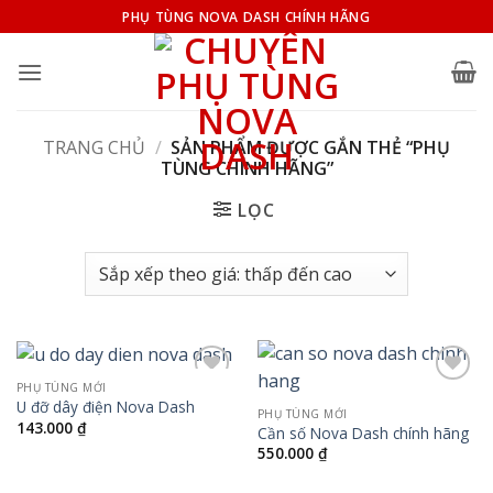
Bỏ
PHỤ TÙNG NOVA DASH CHÍNH HÃNG
qua
nội
dung
TRANG CHỦ
/
SẢN PHẨM ĐƯỢC GẮN THẺ “PHỤ
TÙNG CHÍNH HÃNG”
LỌC
PHỤ TÙNG MỚI
Add to
Add to
U đỡ dây điện Nova Dash
wishlist
wishlist
PHỤ TÙNG MỚI
143.000
₫
Cần số Nova Dash chính hãng
550.000
₫