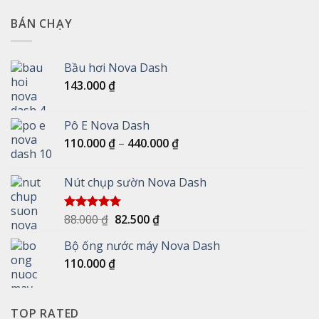
BÁN CHẠY
Bầu hơi Nova Dash
143.000
₫
Pô E Nova Dash
Khoảng
110.000
₫
–
440.000
₫
giá:
từ
Nút chụp sườn Nova Dash
110.000 ₫
đến
440.000 ₫
Giá
Giá
88.000
₫
82.500
₫
Được xếp
hạng
5.00
gốc
hiện
5 sao
Bộ ống nước máy Nova Dash
là:
tại
110.000
₫
88.000 ₫.
là:
82.500 ₫.
TOP RATED