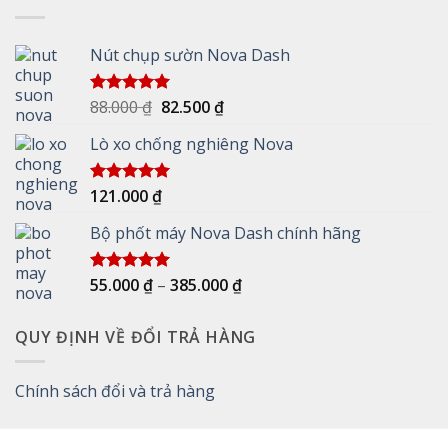
Nút chụp sườn Nova Dash
Giá
Giá
88.000
₫
82.500
₫
Được xếp
hạng
5.00
gốc
hiện
5 sao
Lò xo chống nghiêng Nova
là:
tại
88.000 ₫.
là:
82.500 ₫.
121.000
₫
Được xếp
hạng
5.00
5 sao
Bộ phốt máy Nova Dash chính hãng
Khoảng
55.000
₫
–
385.000
₫
Được xếp
hạng
5.00
giá:
5 sao
từ
QUY ĐỊNH VỀ ĐỔI TRẢ HÀNG
55.000 ₫
đến
385.000 ₫
Chính sách đổi và trả hàng