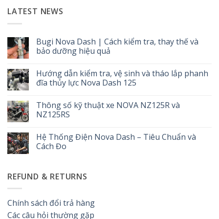
LATEST NEWS
Bugi Nova Dash | Cách kiểm tra, thay thế và
bảo dưỡng hiệu quả
Không
có
Hướng dẫn kiểm tra, vệ sinh và tháo lắp phanh
bình
luận
đĩa thủy lực Nova Dash 125
ở
Bugi
Không
Nova
có
Thông số kỹ thuật xe NOVA NZ125R và
Dash
bình
|
luận
NZ125RS
Cách
ở
kiểm
Hướng
Không
tra,
dẫn
có
Hệ Thống Điện Nova Dash – Tiêu Chuẩn và
thay
kiểm
bình
thế
tra,
luận
Cách Đo
và
vệ
ở
bảo
sinh
Thông
Không
dưỡng
và
số
có
hiệu
tháo
kỹ
bình
REFUND & RETURNS
quả
lắp
thuật
luận
phanh
xe
ở
đĩa
NOVA
Hệ
thủy
NZ125R
Thống
lực
và
Điện
Chính sách đổi trả hàng
Nova
NZ125RS
Nova
Dash
Dash
Các câu hỏi thường gặp