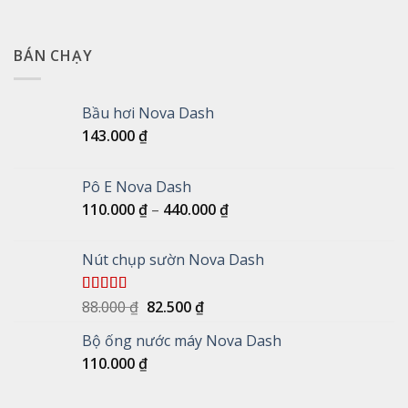
BÁN CHẠY
Bầu hơi Nova Dash
143.000
₫
Pô E Nova Dash
Khoảng
110.000
₫
–
440.000
₫
giá:
từ
Nút chụp sườn Nova Dash
110.000 ₫
đến
440.000 ₫
Giá
Giá
Được xếp
88.000
₫
82.500
₫
hạng
5.00
5
gốc
hiện
sao
Bộ ống nước máy Nova Dash
là:
tại
110.000
₫
88.000 ₫.
là:
82.500 ₫.