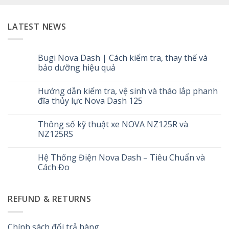
LATEST NEWS
Bugi Nova Dash | Cách kiểm tra, thay thế và
bảo dưỡng hiệu quả
Không
có
Hướng dẫn kiểm tra, vệ sinh và tháo lắp phanh
bình
luận
đĩa thủy lực Nova Dash 125
ở
Bugi
Không
Nova
có
Thông số kỹ thuật xe NOVA NZ125R và
Dash
bình
|
luận
NZ125RS
Cách
ở
kiểm
Hướng
Không
tra,
dẫn
có
Hệ Thống Điện Nova Dash – Tiêu Chuẩn và
thay
kiểm
bình
thế
tra,
luận
Cách Đo
và
vệ
ở
bảo
sinh
Thông
Không
dưỡng
và
số
có
hiệu
tháo
kỹ
bình
REFUND & RETURNS
quả
lắp
thuật
luận
phanh
xe
ở
đĩa
NOVA
Hệ
thủy
NZ125R
Thống
lực
và
Điện
Chính sách đổi trả hàng