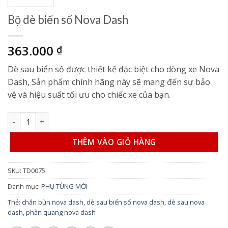
Bộ dè biển số Nova Dash
363.000
₫
Dè sau biển số được thiết kế đặc biệt cho dòng xe Nova
Dash, Sản phẩm chính hãng này sẽ mang đến sự bảo
vệ và hiệu suất tối ưu cho chiếc xe của bạn.
Bộ dè biển số Nova Dash số lượng
THÊM VÀO GIỎ HÀNG
SKU:
TD0075
Danh mục:
PHỤ TÙNG MỚI
Thẻ:
chắn bùn nova dash
,
dè sau biển số nova dash
,
dè sau nova
dash
,
phản quang nova dash