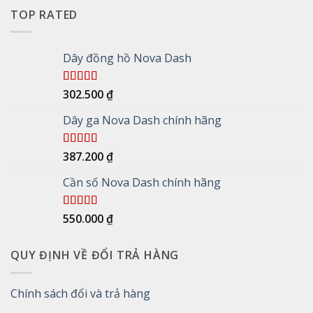
TOP RATED
Dây đồng hồ Nova Dash
Được xếp
302.500
₫
hạng
5.00
5
sao
Dây ga Nova Dash chính hãng
Được xếp
387.200
₫
hạng
5.00
5
sao
Cần số Nova Dash chính hãng
Được xếp
550.000
₫
hạng
5.00
5
sao
QUY ĐỊNH VỀ ĐỔI TRẢ HÀNG
Chính sách đổi và trả hàng