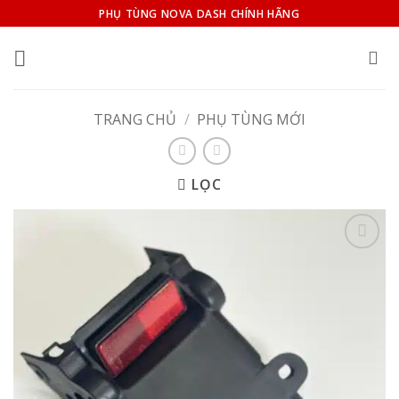
Bỏ
PHỤ TÙNG NOVA DASH CHÍNH HÃNG
qua
nội
dung
TRANG CHỦ
/
PHỤ TÙNG MỚI
LỌC
Add to
wishlist