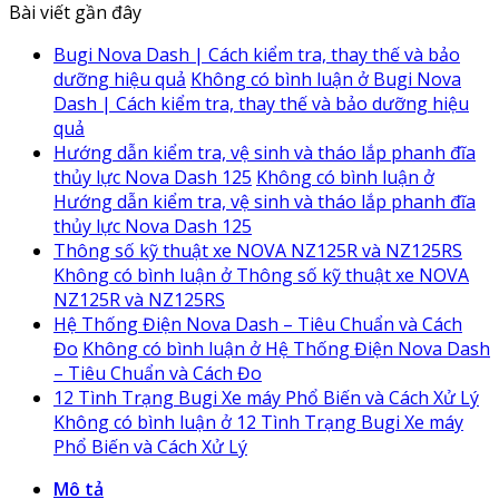
Bài viết gần đây
Bugi Nova Dash | Cách kiểm tra, thay thế và bảo
dưỡng hiệu quả
Không có bình luận
ở Bugi Nova
Dash | Cách kiểm tra, thay thế và bảo dưỡng hiệu
quả
Hướng dẫn kiểm tra, vệ sinh và tháo lắp phanh đĩa
thủy lực Nova Dash 125
Không có bình luận
ở
Hướng dẫn kiểm tra, vệ sinh và tháo lắp phanh đĩa
thủy lực Nova Dash 125
Thông số kỹ thuật xe NOVA NZ125R và NZ125RS
Không có bình luận
ở Thông số kỹ thuật xe NOVA
NZ125R và NZ125RS
Hệ Thống Điện Nova Dash – Tiêu Chuẩn và Cách
Đo
Không có bình luận
ở Hệ Thống Điện Nova Dash
– Tiêu Chuẩn và Cách Đo
12 Tình Trạng Bugi Xe máy Phổ Biến và Cách Xử Lý
Không có bình luận
ở 12 Tình Trạng Bugi Xe máy
Phổ Biến và Cách Xử Lý
Mô tả