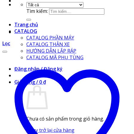
Tìm kiếm:
Trang chủ
CATALOG
CATALOG PHẦN MÁY
Lọc
CATALOG THÂN XE
HƯỚNG DẪN LẮP RÁP
CATALOG MÃ PHỤ TÙNG
Đăng nhập / Đăng ký
Giỏ hàng /
0
₫
Chưa có sản phẩm trong giỏ hàng.
Quay trở lại cửa hàng