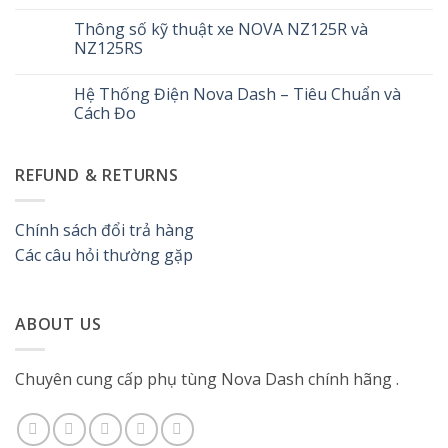
Bugi
Không
Nova
có
Thông số kỹ thuật xe NOVA NZ125R và
Dash
bình
|
luận
NZ125RS
Cách
ở
kiểm
Hướng
Không
tra,
dẫn
có
Hệ Thống Điện Nova Dash – Tiêu Chuẩn và
thay
kiểm
bình
thế
tra,
luận
Cách Đo
và
vệ
ở
bảo
sinh
Thông
Không
dưỡng
và
số
có
hiệu
tháo
kỹ
bình
REFUND & RETURNS
quả
lắp
thuật
luận
phanh
xe
ở
đĩa
NOVA
Hệ
thủy
NZ125R
Thống
lực
và
Điện
Chính sách đổi trả hàng
Nova
NZ125RS
Nova
Dash
Dash
Các câu hỏi thường gặp
125
–
Tiêu
Chuẩn
và
Cách
ABOUT US
Đo
Chuyên cung cấp phụ tùng Nova Dash chính hãng .