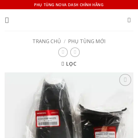
Bỏ
PHỤ TÙNG NOVA DASH CHÍNH HÃNG
qua
nội
dung
TRANG CHỦ
/
PHỤ TÙNG MỚI
LỌC
Add to
wishlist