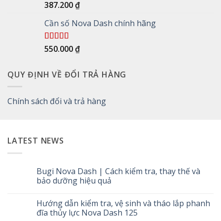
Được xếp
387.200
₫
hạng
5.00
5
sao
Cần số Nova Dash chính hãng
Được xếp
550.000
₫
hạng
5.00
5
sao
QUY ĐỊNH VỀ ĐỔI TRẢ HÀNG
Chính sách đổi và trả hàng
LATEST NEWS
Bugi Nova Dash | Cách kiểm tra, thay thế và
bảo dưỡng hiệu quả
Không
có
Hướng dẫn kiểm tra, vệ sinh và tháo lắp phanh
bình
luận
đĩa thủy lực Nova Dash 125
ở