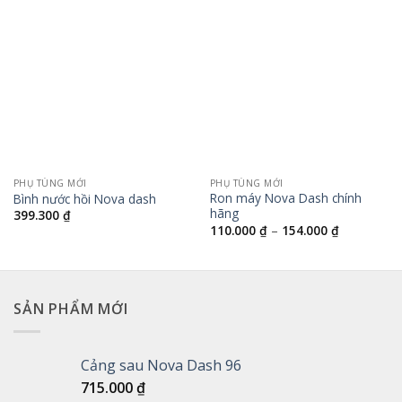
wishlist
wishlist
PHỤ TÙNG MỚI
PHỤ TÙNG MỚI
Ron máy Nova Dash chính
Bình nước hồi Nova dash
hãng
399.300
₫
Khoảng
110.000
₫
–
154.000
₫
giá:
từ
110.000 ₫
đến
154.000 ₫
SẢN PHẨM MỚI
Cảng sau Nova Dash 96
715.000
₫