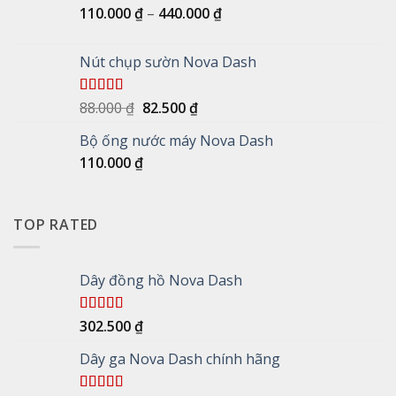
Khoảng
110.000
₫
–
440.000
₫
giá:
từ
Nút chụp sườn Nova Dash
110.000 ₫
đến
440.000 ₫
Giá
Giá
Được xếp
88.000
₫
82.500
₫
hạng
5.00
5
gốc
hiện
sao
Bộ ống nước máy Nova Dash
là:
tại
110.000
₫
88.000 ₫.
là:
82.500 ₫.
TOP RATED
Dây đồng hồ Nova Dash
Được xếp
302.500
₫
hạng
5.00
5
sao
Dây ga Nova Dash chính hãng