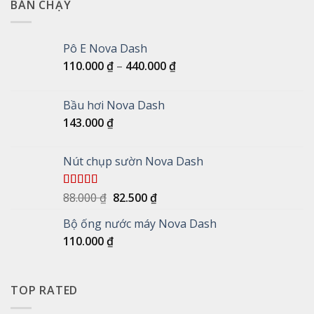
BÁN CHẠY
Pô E Nova Dash
Khoảng
110.000
₫
–
440.000
₫
giá:
từ
Bầu hơi Nova Dash
110.000 ₫
143.000
₫
đến
440.000 ₫
Nút chụp sườn Nova Dash
Giá
Giá
Được xếp
88.000
₫
82.500
₫
hạng
5.00
5
gốc
hiện
sao
Bộ ống nước máy Nova Dash
là:
tại
110.000
₫
88.000 ₫.
là:
82.500 ₫.
TOP RATED