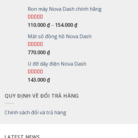
Ron máy Nova Dash chính hãng
Khoảng
Được xếp
110.000
₫
–
154.000
₫
hạng
5.00
5
giá:
sao
Mặt số đồng hồ Nova Dash
từ
110.000 ₫
đến
Được xếp
770.000
₫
154.000 ₫
hạng
5.00
5
sao
U đỡ dây điện Nova Dash
Được xếp
143.000
₫
hạng
5.00
5
sao
QUY ĐỊNH VỀ ĐỔI TRẢ HÀNG
Chính sách đổi và trả hàng
LATEST NEWS