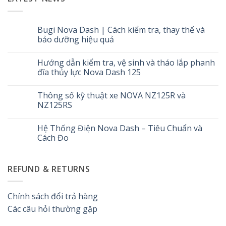
Bugi Nova Dash | Cách kiểm tra, thay thế và
bảo dưỡng hiệu quả
Không
có
Hướng dẫn kiểm tra, vệ sinh và tháo lắp phanh
bình
luận
đĩa thủy lực Nova Dash 125
ở
Bugi
Không
Nova
có
Thông số kỹ thuật xe NOVA NZ125R và
Dash
bình
|
luận
NZ125RS
Cách
ở
kiểm
Hướng
Không
tra,
dẫn
có
Hệ Thống Điện Nova Dash – Tiêu Chuẩn và
thay
kiểm
bình
thế
tra,
luận
Cách Đo
và
vệ
ở
bảo
sinh
Thông
Không
dưỡng
và
số
có
hiệu
tháo
kỹ
bình
REFUND & RETURNS
quả
lắp
thuật
luận
phanh
xe
ở
đĩa
NOVA
Hệ
thủy
NZ125R
Thống
lực
và
Điện
Chính sách đổi trả hàng
Nova
NZ125RS
Nova
Dash
Dash
Các câu hỏi thường gặp
125
–
Tiêu