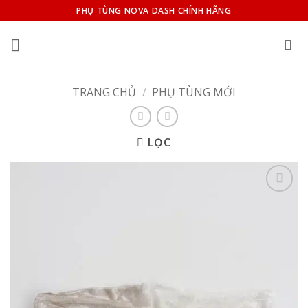
Bỏ
PHỤ TÙNG NOVA DASH CHÍNH HÃNG
qua
nội
dung
TRANG CHỦ
/
PHỤ TÙNG MỚI
LỌC
Add to
wishlist