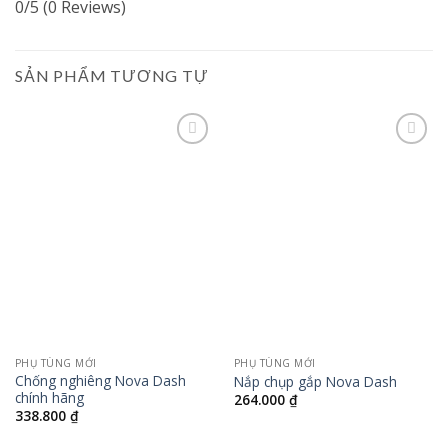
0/5
(0 Reviews)
SẢN PHẨM TƯƠNG TỰ
Add to
Add to
wishlist
wishlist
PHỤ TÙNG MỚI
PHỤ TÙNG MỚI
Chống nghiêng Nova Dash
Nắp chụp gắp Nova Dash
chính hãng
264.000
₫
338.800
₫