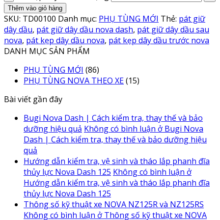
Thêm vào giỏ hàng
SKU:
TD00100
Danh mục:
PHỤ TÙNG MỚI
Thẻ:
pát giữ
dây dầu
,
pát giữ dây dầu nova dash
,
pát giữ dây dầu sau
nova
,
pát kẹp dây dầu nova
,
pát kẹp dây dầu trước nova
DANH MỤC SẢN PHẨM
PHỤ TÙNG MỚI
(86)
PHỤ TÙNG NOVA THEO XE
(15)
Bài viết gần đây
Bugi Nova Dash | Cách kiểm tra, thay thế và bảo
dưỡng hiệu quả
Không có bình luận
ở Bugi Nova
Dash | Cách kiểm tra, thay thế và bảo dưỡng hiệu
quả
Hướng dẫn kiểm tra, vệ sinh và tháo lắp phanh đĩa
thủy lực Nova Dash 125
Không có bình luận
ở
Hướng dẫn kiểm tra, vệ sinh và tháo lắp phanh đĩa
thủy lực Nova Dash 125
Thông số kỹ thuật xe NOVA NZ125R và NZ125RS
Không có bình luận
ở Thông số kỹ thuật xe NOVA