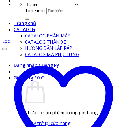
Tìm kiếm:
Trang chủ
CATALOG
CATALOG PHẦN MÁY
Lọc
CATALOG THÂN XE
HƯỚNG DẪN LẮP RÁP
CATALOG MÃ PHỤ TÙNG
Đăng nhập / Đăng ký
Giỏ hàng /
0
₫
Chưa có sản phẩm trong giỏ hàng.
Quay trở lại cửa hàng