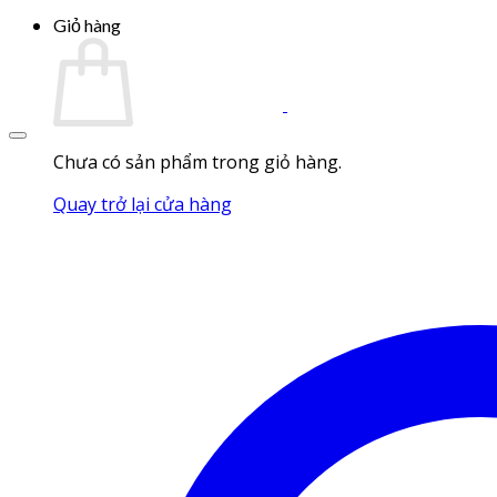
NZ1
Ph
Giỏ hàng
Bi
v
và
C
Cá
Xử
Lý
Chưa có sản phẩm trong giỏ hàng.
Quay trở lại cửa hàng