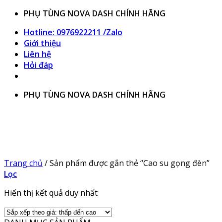
Bỏ
PHỤ TÙNG NOVA DASH CHÍNH HÃNG
qua
Hotline: 0976922211 /Zalo
nội
Giới thiệu
dung
Liên hệ
Hỏi đáp
PHỤ TÙNG NOVA DASH CHÍNH HÃNG
Trang chủ
/
Sản phẩm được gắn thẻ “Cao su gọng đèn”
Lọc
Hiển thị kết quả duy nhất