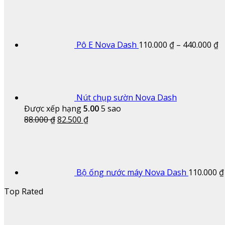
K
gi
t
1
Pô E Nova Dash
110.000
₫
–
440.000
₫
đ
4
Nút chụp sườn Nova Dash
Được xếp hạng
5.00
5 sao
Giá
Giá
88.000
₫
82.500
₫
gốc
hiện
là:
tại
88.000 ₫.
là:
82.500 ₫.
Bộ ống nước máy Nova Dash
110.000
₫
Top Rated