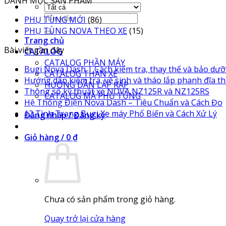
DANH MỤC SẢN PHẨM
Tìm
PHỤ TÙNG MỚI
(86)
kiếm:
PHỤ TÙNG NOVA THEO XE
(15)
Trang chủ
Bài viết gần đây
CATALOG
CATALOG PHẦN MÁY
Bugi Nova Dash | Cách kiểm tra, thay thế và bảo dư
CATALOG THÂN XE
Hướng dẫn kiểm tra, vệ sinh và tháo lắp phanh đĩa t
HƯỚNG DẪN LẮP RÁP
Khô
Thông số kỹ thuật xe NOVA NZ125R và NZ125RS
CATALOG MÃ PHỤ TÙNG
có
Hệ Thống Điện Nova Dash – Tiêu Chuẩn và Cách Đo
bình
K
12 Tình Trạng Bugi Xe máy Phổ Biến và Cách Xử Lý
Đăng nhập / Đăng ký
luận
có
ở
bì
Giỏ hàng /
0
₫
Thô
lu
số
ở
kỹ
12
thuậ
Tì
Đ
xe
Tr
Chưa có sản phẩm trong giỏ hàng.
NOV
Bu
NZ1
Xe
–
Quay trở lại cửa hàng
và
m
T