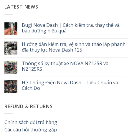
LATEST NEWS
Bugi Nova Dash | Cách kiểm tra, thay thế và
bảo dưỡng hiệu quả
Không
có
Hướng dẫn kiểm tra, vệ sinh và tháo lắp phanh
bình
luận
đĩa thủy lực Nova Dash 125
ở
Bugi
Không
Nova
có
Thông số kỹ thuật xe NOVA NZ125R và
Dash
bình
|
luận
NZ125RS
Cách
ở
kiểm
Hướng
Không
tra,
dẫn
có
Hệ Thống Điện Nova Dash – Tiêu Chuẩn và
thay
kiểm
bình
thế
tra,
luận
Cách Đo
và
vệ
ở
bảo
sinh
Thông
Không
dưỡng
và
số
có
hiệu
tháo
kỹ
bình
REFUND & RETURNS
quả
lắp
thuật
luận
phanh
xe
ở
đĩa
NOVA
Hệ
thủy
NZ125R
Thống
lực
và
Điện
Chính sách đổi trả hàng
Nova
NZ125RS
Nova
Dash
Dash
Các câu hỏi thường gặp