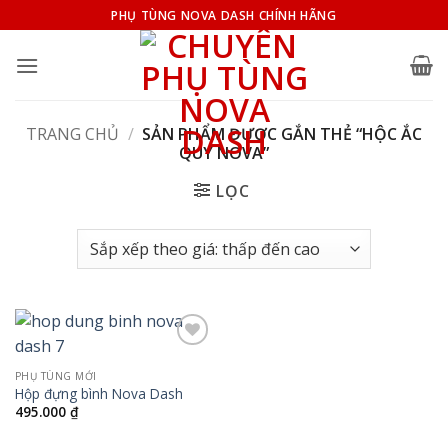
Bỏ
PHỤ TÙNG NOVA DASH CHÍNH HÃNG
qua
nội
dung
TRANG CHỦ
/
SẢN PHẨM ĐƯỢC GẮN THẺ “HỘC ẮC
QUY NOVA”
LỌC
Add to
wishlist
PHỤ TÙNG MỚI
Hộp đựng bình Nova Dash
495.000
₫