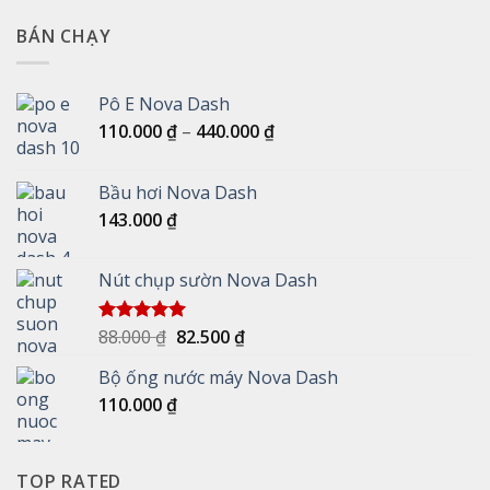
BÁN CHẠY
Pô E Nova Dash
Khoảng
110.000
₫
–
440.000
₫
giá:
từ
Bầu hơi Nova Dash
110.000 ₫
143.000
₫
đến
440.000 ₫
Nút chụp sườn Nova Dash
Giá
Giá
88.000
₫
82.500
₫
Được xếp
hạng
5.00
gốc
hiện
5 sao
Bộ ống nước máy Nova Dash
là:
tại
110.000
₫
88.000 ₫.
là:
82.500 ₫.
TOP RATED