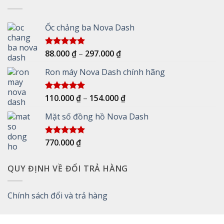
Ốc chảng ba Nova Dash
Khoảng
88.000
₫
–
297.000
₫
Được xếp
hạng
5.00
giá:
5 sao
Ron máy Nova Dash chính hãng
từ
88.000 ₫
đến
Khoảng
110.000
₫
–
154.000
₫
Được xếp
297.000 ₫
hạng
5.00
giá:
5 sao
Mặt số đồng hồ Nova Dash
từ
110.000 ₫
đến
770.000
₫
Được xếp
154.000 ₫
hạng
5.00
5 sao
QUY ĐỊNH VỀ ĐỔI TRẢ HÀNG
Chính sách đổi và trả hàng