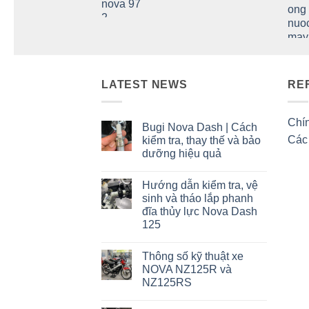
LATEST NEWS
RE
Chín
Bugi Nova Dash | Cách
Các
kiểm tra, thay thế và bảo
dưỡng hiệu quả
Không
có
Hướng dẫn kiểm tra, vệ
bình
luận
sinh và tháo lắp phanh
ở
đĩa thủy lực Nova Dash
Bugi
Nova
125
Dash
|
Không
Cách
có
Thông số kỹ thuật xe
kiểm
bình
tra,
luận
NOVA NZ125R và
ở
thay
NZ125RS
Hướng
thế
dẫn
và
Không
kiểm
bảo
có