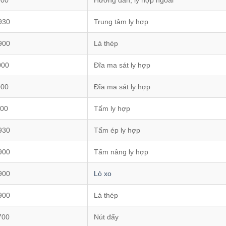
900
Hướng dẫn, ly hợp ngoài
930
Trung tâm ly hợp
900
Lá thép
000
Đĩa ma sát ly hợp
000
Đĩa ma sát ly hợp
000
Tấm ly hợp
930
Tấm ép ly hợp
900
Tấm nâng ly hợp
900
Lò xo
900
Lá thép
700
Nút đẩy