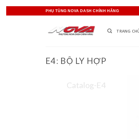
Bỏ
PHỤ TÙNG NOVA DASH CHÍNH HÃNG
qua
nội
TRANG CH
dung
E4: BỘ LY HỢP
Catalog-E4