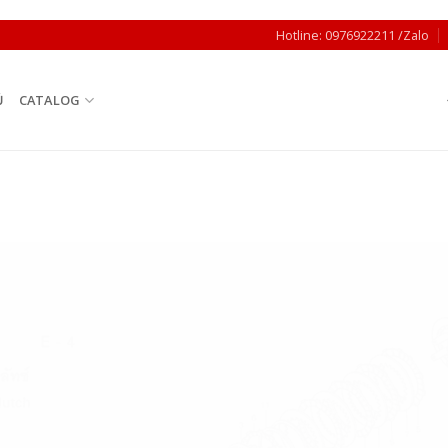
Hotline: 0976922211 /Zalo
Ủ
CATALOG