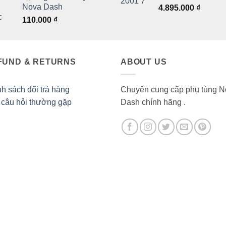
hạng
5.00
Nova Dash
Giá
Giá
4.895.000
₫
88.000 ₫.
là:
5 sao
gốc
hiện
110.000
₫
82.500 ₫.
là:
tại
4.950.000 ₫.
là:
4.895.0
FUND & RETURNS
ABOUT US
h sách đổi trả hàng
Chuyên cung cấp phụ tùng N
 câu hỏi thường gặp
Dash chính hãng .