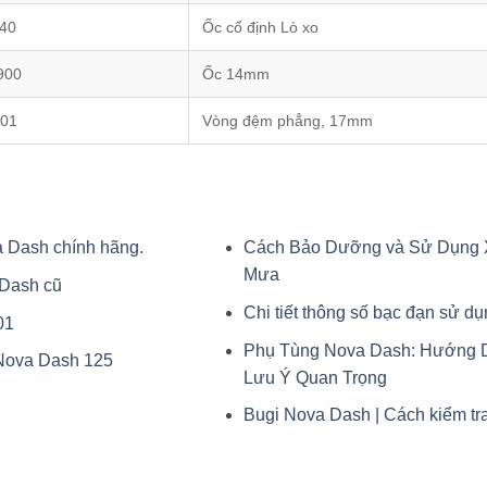
40
Ốc cố định Lò xo
900
Ốc 14mm
901
Vòng đệm phẳng, 17mm
a Dash chính hãng.
Cách Bảo Dưỡng và Sử Dụng 
Mưa
 Dash cũ
Chi tiết thông số bạc đạn sử d
01
Phụ Tùng Nova Dash: Hướng 
 Nova Dash 125
Lưu Ý Quan Trọng
Bugi Nova Dash | Cách kiểm tra