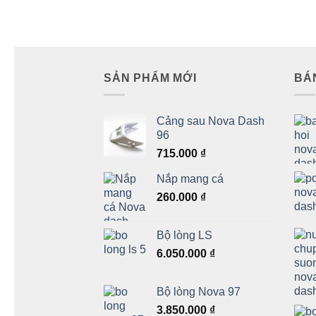
SẢN PHẨM MỚI
BÁ
Cảng sau Nova Dash
96
715.000
₫
Nắp mang cá
260.000
₫
Bộ lòng LS
6.050.000
₫
Bộ lòng Nova 97
3.850.000
₫