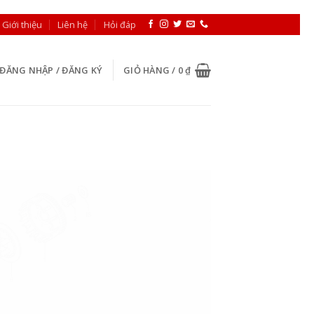
Giới thiệu
Liên hệ
Hỏi đáp
ĐĂNG NHẬP / ĐĂNG KÝ
GIỎ HÀNG /
0
₫