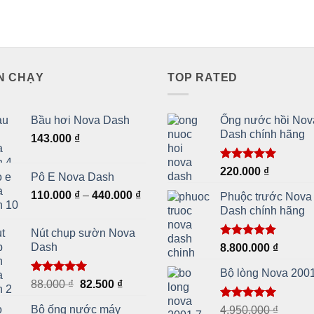
N CHẠY
TOP RATED
Bầu hơi Nova Dash
Ống nước hồi Nov
Dash chính hãng
143.000
₫
Được xếp
220.000
₫
Pô E Nova Dash
hạng
5.00
5 sao
Khoảng
110.000
₫
–
440.000
₫
Phuộc trước Nova
giá:
Dash chính hãng
từ
Nút chụp sườn Nova
110.000 ₫
Được xếp
Dash
8.800.000
₫
đến
hạng
5.00
440.000 ₫
5 sao
Bộ lòng Nova 200
Được xếp
Giá
Giá
88.000
₫
82.500
₫
hạng
5.00
gốc
hiện
5 sao
Được xếp
Bộ ống nước máy
4.950.000
₫
là:
tại