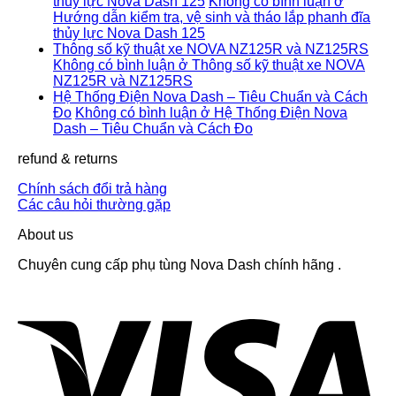
thủy lực Nova Dash 125
Không có bình luận
ở
Hướng dẫn kiểm tra, vệ sinh và tháo lắp phanh đĩa
thủy lực Nova Dash 125
Thông số kỹ thuật xe NOVA NZ125R và NZ125RS
Không có bình luận
ở Thông số kỹ thuật xe NOVA
NZ125R và NZ125RS
Hệ Thống Điện Nova Dash – Tiêu Chuẩn và Cách
Đo
Không có bình luận
ở Hệ Thống Điện Nova
Dash – Tiêu Chuẩn và Cách Đo
refund & returns
Chính sách đổi trả hàng
Các câu hỏi thường gặp
About us
Chuyên cung cấp phụ tùng Nova Dash chính hãng .