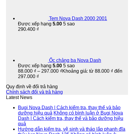
Tem Nova Dash 2000 2001
Được xếp hạng
5.00
5 sao
290.400
₫
Ốc chảng ba Nova Dash
Được xếp hạng
5.00
5 sao
88.000
₫
–
297.000
₫
Khoảng giá: từ 88.000 ₫ đến
297.000 ₫
Quy định về đổi trả hàng
Chính sách đổi và trả hàng
Latest News
Bugi Nova Dash | Cách kiểm tra, thay thế và bảo
dưỡng hiệu quả
Không có bình luận
ở Bugi Nova
Dash | Cách kiểm tra, thay thế và bảo dưỡng hiệu
quả
Hướng dẫn kiểm tra, vệ sinh và tháo lắp phanh đĩa