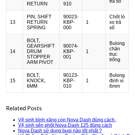
trả số
RETURN
910
PIN, SHIFT
90023-
Chốt lò
13
RETURN
KBP-
1
xo trả
SPRING
000
số
BOLT,
Bulong
GEARSHIFT
90074-
chặn
14
DRUM
KBP-
1
trục
STOPPER
001
trống
ARM PIVOT
BOLT,
90123-
Bulong
15
KNOCK,
KBP-
1
định vị
6MM
010
6mm
Related Posts
Vệ sinh bình xăng con Nova Dash đúng cách.
Vệ sinh sên phốt Nova Dash 125 đúng cách
Nova Dash sử dụng bugi nào tốt nhất ?