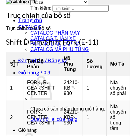
Tìm kiếm:
Trục chính của bộ số
Trang chủ
CATALOG
Trục chính của bộ số
CATALOG PHẦN MÁY
CATALOG THÂN XE
Shift Drum/Shift Fork (E-11)
HƯỚNG DẪN LẮP RÁP
CATALOG MÃ PHỤ TÙNG
Mã
Đăng nhập / Đăng ký
Tên Bộ
Số
STT
Phụ
Mô Tả
Phận
Lượng
Tùng
Giỏ hàng /
0
₫
FORK, R.
24210-
Nĩa
1
GEARSHIFT
KBP-
1
chuyển
CENTER
930
số phải
Nĩa
Chưa có sản phẩm trong giỏ hàng.
FORK,
24211-
chuyển
2
CENTER
KBP-
1
số
Quay trở lại cửa hàng
GEARSHIFT
930
trung
tâm
Giỏ hàng