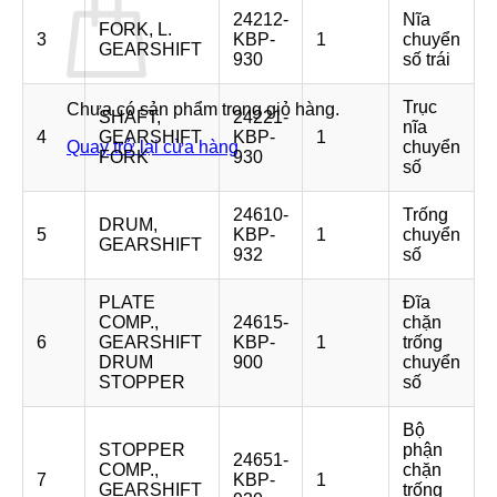
24212-
Nĩa
FORK, L.
3
KBP-
1
chuyển
GEARSHIFT
930
số trái
Trục
Chưa có sản phẩm trong giỏ hàng.
SHAFT,
24221-
nĩa
4
GEARSHIFT
KBP-
1
Quay trở lại cửa hàng
chuyển
FORK
930
số
24610-
Trống
DRUM,
5
KBP-
1
chuyển
GEARSHIFT
932
số
PLATE
Đĩa
COMP.,
24615-
chặn
6
GEARSHIFT
KBP-
1
trống
DRUM
900
chuyển
STOPPER
số
Bộ
STOPPER
phận
24651-
COMP.,
chặn
7
KBP-
1
GEARSHIFT
trống