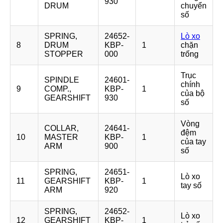
930
DRUM
chuyển
số
SPRING,
24652-
Lò xo
8
DRUM
KBP-
1
chặn
STOPPER
000
trống
Trục
SPINDLE
24601-
chính
9
COMP.,
KBP-
1
của bộ
GEARSHIFT
930
số
Vòng
COLLAR,
24641-
đệm
10
MASTER
KBP-
1
của tay
ARM
900
số
SPRING,
24651-
Lò xo
11
GEARSHIFT
KBP-
1
tay số
ARM
920
SPRING,
24652-
Lò xo
12
GEARSHIFT
KBP-
1