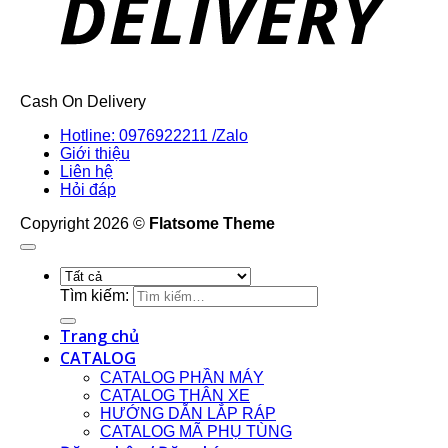
Cash On Delivery
Hotline: 0976922211 /Zalo
Giới thiệu
Liên hệ
Hỏi đáp
Copyright 2026 ©
Flatsome Theme
Tìm kiếm:
Trang chủ
CATALOG
CATALOG PHẦN MÁY
CATALOG THÂN XE
HƯỚNG DẪN LẮP RÁP
CATALOG MÃ PHỤ TÙNG