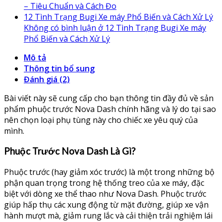
– Tiêu Chuẩn và Cách Đo
12 Tình Trạng Bugi Xe máy Phổ Biến và Cách Xử Lý
Không có bình luận
ở 12 Tình Trạng Bugi Xe máy
Phổ Biến và Cách Xử Lý
Mô tả
Thông tin bổ sung
Đánh giá (2)
Bài viết này sẽ cung cấp cho bạn thông tin đầy đủ về sản
phẩm phuộc trước Nova Dash chính hãng và lý do tại sao
nên chọn loại phụ tùng này cho chiếc xe yêu quý của
mình.
Phuộc Trước Nova Dash Là Gì?
Phuộc trước (hay giảm xóc trước) là một trong những bộ
phận quan trọng trong hệ thống treo của xe máy, đặc
biệt với dòng xe thể thao như Nova Dash. Phuộc trước
giúp hấp thụ các xung động từ mặt đường, giúp xe vận
hành mượt mà, giảm rung lắc và cải thiện trải nghiệm lái