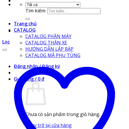
Tìm kiếm:
Trang chủ
CATALOG
CATALOG PHẦN MÁY
Lọc
CATALOG THÂN XE
HƯỚNG DẪN LẮP RÁP
CATALOG MÃ PHỤ TÙNG
Đăng nhập / Đăng ký
Giỏ hàng /
0
₫
Chưa có sản phẩm trong giỏ hàng.
Quay trở lại cửa hàng