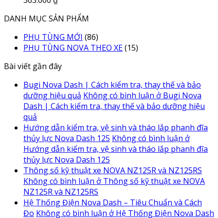
363.000
₫
DANH MỤC SẢN PHẨM
PHỤ TÙNG MỚI
(86)
PHỤ TÙNG NOVA THEO XE
(15)
Bài viết gần đây
Bugi Nova Dash | Cách kiểm tra, thay thế và bảo
dưỡng hiệu quả
Không có bình luận
ở Bugi Nova
Dash | Cách kiểm tra, thay thế và bảo dưỡng hiệu
quả
Hướng dẫn kiểm tra, vệ sinh và tháo lắp phanh đĩa
thủy lực Nova Dash 125
Không có bình luận
ở
Hướng dẫn kiểm tra, vệ sinh và tháo lắp phanh đĩa
thủy lực Nova Dash 125
Thông số kỹ thuật xe NOVA NZ125R và NZ125RS
Không có bình luận
ở Thông số kỹ thuật xe NOVA
NZ125R và NZ125RS
Hệ Thống Điện Nova Dash – Tiêu Chuẩn và Cách
Đo
Không có bình luận
ở Hệ Thống Điện Nova Dash