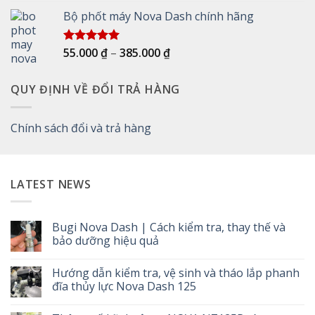
hạng
5.00
5 sao
Bộ phốt máy Nova Dash chính hãng
Khoảng
55.000
₫
–
385.000
₫
Được xếp
hạng
5.00
giá:
5 sao
từ
QUY ĐỊNH VỀ ĐỔI TRẢ HÀNG
55.000 ₫
đến
385.000 ₫
Chính sách đổi và trả hàng
LATEST NEWS
Bugi Nova Dash | Cách kiểm tra, thay thế và
bảo dưỡng hiệu quả
Không
có
Hướng dẫn kiểm tra, vệ sinh và tháo lắp phanh
bình
luận
đĩa thủy lực Nova Dash 125
ở
Bugi
Không
Nova
có