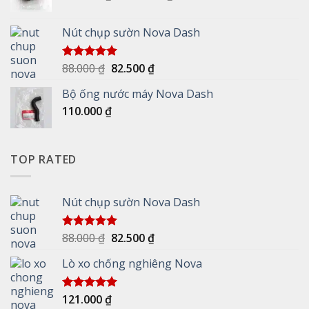
giá:
từ
Nút chụp sườn Nova Dash
110.000 ₫
đến
440.000 ₫
Giá
Giá
88.000
₫
82.500
₫
Được xếp
hạng
5.00
gốc
hiện
5 sao
Bộ ống nước máy Nova Dash
là:
tại
110.000
₫
88.000 ₫.
là:
82.500 ₫.
TOP RATED
Nút chụp sườn Nova Dash
Giá
Giá
88.000
₫
82.500
₫
Được xếp
hạng
5.00
gốc
hiện
5 sao
Lò xo chống nghiêng Nova
là:
tại
88.000 ₫.
là:
82.500 ₫.
121.000
₫
Được xếp