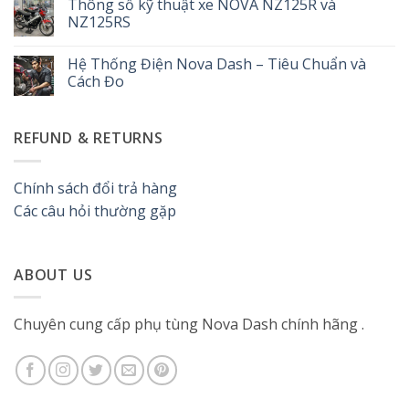
Thông số kỹ thuật xe NOVA NZ125R và
Dash
bình
|
luận
NZ125RS
Cách
ở
kiểm
Hướng
Không
tra,
dẫn
có
Hệ Thống Điện Nova Dash – Tiêu Chuẩn và
thay
kiểm
bình
thế
tra,
luận
Cách Đo
và
vệ
ở
bảo
sinh
Thông
Không
dưỡng
và
số
có
hiệu
tháo
kỹ
bình
REFUND & RETURNS
quả
lắp
thuật
luận
phanh
xe
ở
đĩa
NOVA
Hệ
thủy
NZ125R
Thống
lực
và
Điện
Chính sách đổi trả hàng
Nova
NZ125RS
Nova
Dash
Dash
Các câu hỏi thường gặp
125
–
Tiêu
Chuẩn
và
Cách
ABOUT US
Đo
Chuyên cung cấp phụ tùng Nova Dash chính hãng .