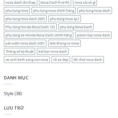
nova dash doi thap
Nova Dash R và RS
nova xài vỏ gì
phu tung nova
phu tung nova chinh hang
phu tung nova dash
phu tung nova dash 2001
phu tung nova sp1
Phụ tùng Honda Nova Dash 125
phụ tùng Nova Dash
phụ tùng xe Honda Nova Dash chính hãng
piston bạc nova dash
pát sườn nova dash 2001
tem thong so nova
Thông số kỷ thuật
trái bạc nova dash
ve sinh binh xang con nova
vỏ xe đẹp
đồ chơi nova dash
DANH MỤC
Style
(38)
LƯU TRỮ