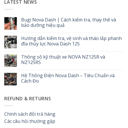
LATEST NEWS
Bugi Nova Dash | Cách kiểm tra, thay thế và
bảo dưỡng hiệu quả
Không
có
Hướng dẫn kiểm tra, vệ sinh và tháo lắp phanh
bình
luận
đĩa thủy lực Nova Dash 125
ở
Bugi
Không
Nova
có
Thông số kỹ thuật xe NOVA NZ125R và
Dash
bình
|
luận
NZ125RS
Cách
ở
kiểm
Hướng
Không
tra,
dẫn
có
Hệ Thống Điện Nova Dash – Tiêu Chuẩn và
thay
kiểm
bình
thế
tra,
luận
Cách Đo
và
vệ
ở
bảo
sinh
Thông
Không
dưỡng
và
số
có
hiệu
tháo
kỹ
bình
REFUND & RETURNS
quả
lắp
thuật
luận
phanh
xe
ở
đĩa
NOVA
Hệ
thủy
NZ125R
Thống
lực
và
Điện
Chính sách đổi trả hàng
Nova
NZ125RS
Nova
Dash
Dash
Các câu hỏi thường gặp
125
–
Tiêu