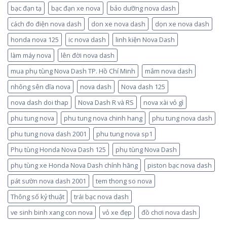
bạc đạn tạ
bạc đạn xe nova
bảo dưỡng nova dash
cách đo điện nova dash
don xe nova dash
dọn xe nova dash
honda nova 125
ic nova dash
linh kiện Nova Dash
làm máy nova
lên đời nova dash
mua phụ tùng Nova Dash TP. Hồ Chí Minh
mâm nova dash
nhông sên dĩa nova
nova dash
Nova dash 125
nova dash doi thap
Nova Dash R và RS
nova xài vỏ gì
phu tung nova
phu tung nova chinh hang
phu tung nova dash
phu tung nova dash 2001
phu tung nova sp1
Phụ tùng Honda Nova Dash 125
phụ tùng Nova Dash
phụ tùng xe Honda Nova Dash chính hãng
piston bạc nova dash
pát sườn nova dash 2001
tem thong so nova
Thông số kỷ thuật
trái bạc nova dash
ve sinh binh xang con nova
vỏ xe đẹp
đồ chơi nova dash