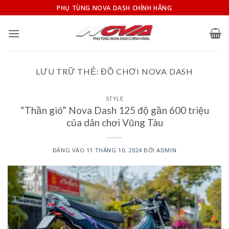
Bỏ
PHỤ TÙNG NOVA DASH CHÍNH HÃNG
qua
nội
dung
LƯU TRỮ THẺ:
ĐỒ CHƠI NOVA DASH
STYLE
“Thần gió” Nova Dash 125 độ gần 600 triệu
của dân chơi Vũng Tàu
ĐĂNG VÀO
11 THÁNG 10, 2024
BỞI
ADMIN