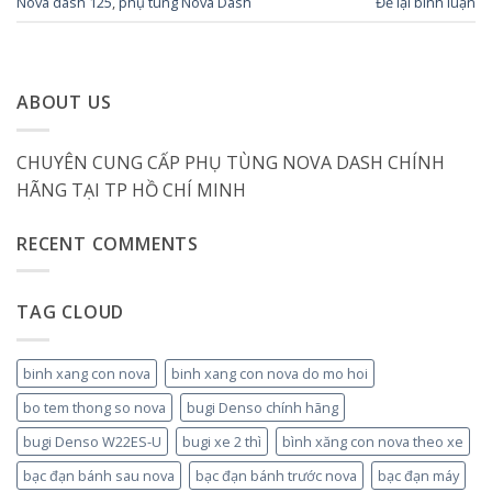
Nova dash 125
,
phụ tùng Nova Dash
Để lại bình luận
ABOUT US
CHUYÊN CUNG CẤP PHỤ TÙNG NOVA DASH CHÍNH
HÃNG TẠI TP HỒ CHÍ MINH
RECENT COMMENTS
TAG CLOUD
binh xang con nova
binh xang con nova do mo hoi
bo tem thong so nova
bugi Denso chính hãng
bugi Denso W22ES-U
bugi xe 2 thì
bình xăng con nova theo xe
bạc đạn bánh sau nova
bạc đạn bánh trước nova
bạc đạn máy