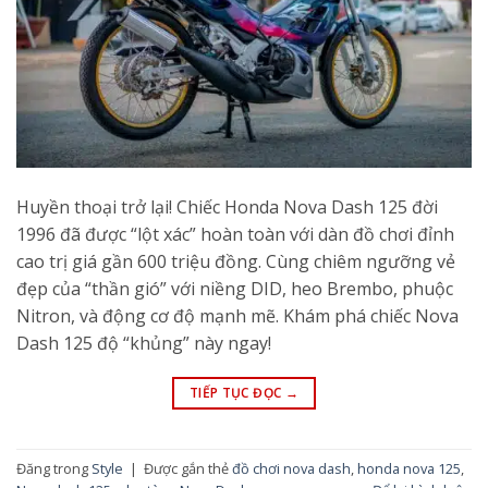
Huyền thoại trở lại! Chiếc Honda Nova Dash 125 đời
1996 đã được “lột xác” hoàn toàn với dàn đồ chơi đỉnh
cao trị giá gần 600 triệu đồng. Cùng chiêm ngưỡng vẻ
đẹp của “thần gió” với niềng DID, heo Brembo, phuộc
Nitron, và động cơ độ mạnh mẽ. Khám phá chiếc Nova
Dash 125 độ “khủng” này ngay!
TIẾP TỤC ĐỌC
→
Đăng trong
Style
|
Được gắn thẻ
đồ chơi nova dash
,
honda nova 125
,