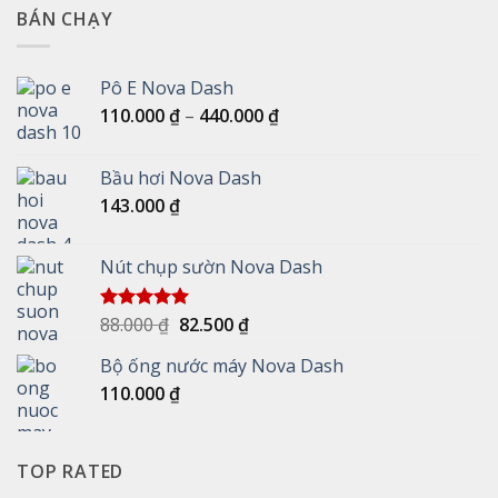
BÁN CHẠY
Pô E Nova Dash
Khoảng
110.000
₫
–
440.000
₫
giá:
từ
Bầu hơi Nova Dash
110.000 ₫
143.000
₫
đến
440.000 ₫
Nút chụp sườn Nova Dash
Giá
Giá
88.000
₫
82.500
₫
Được xếp
hạng
5.00
gốc
hiện
5 sao
Bộ ống nước máy Nova Dash
là:
tại
110.000
₫
88.000 ₫.
là:
82.500 ₫.
TOP RATED