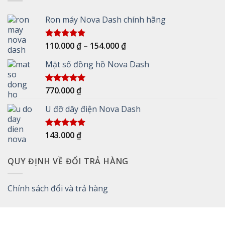
Ron máy Nova Dash chính hãng
Khoảng
110.000
₫
–
154.000
₫
Được xếp
hạng
5.00
giá:
5 sao
Mặt số đồng hồ Nova Dash
từ
110.000 ₫
đến
770.000
₫
Được xếp
154.000 ₫
hạng
5.00
5 sao
U đỡ dây điện Nova Dash
143.000
₫
Được xếp
hạng
5.00
5 sao
QUY ĐỊNH VỀ ĐỔI TRẢ HÀNG
Chính sách đổi và trả hàng