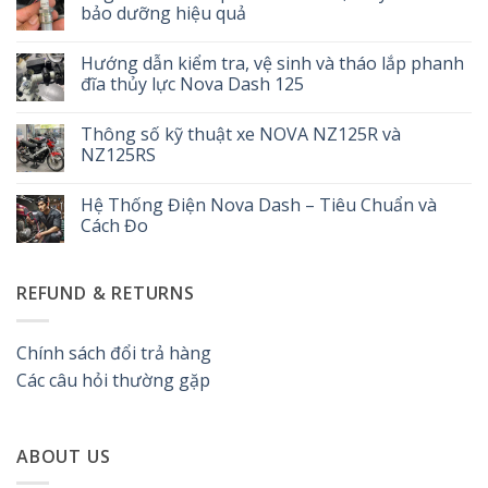
bảo dưỡng hiệu quả
Không
có
Hướng dẫn kiểm tra, vệ sinh và tháo lắp phanh
bình
luận
đĩa thủy lực Nova Dash 125
ở
Bugi
Không
Nova
có
Thông số kỹ thuật xe NOVA NZ125R và
Dash
bình
|
luận
NZ125RS
Cách
ở
kiểm
Hướng
Không
tra,
dẫn
có
Hệ Thống Điện Nova Dash – Tiêu Chuẩn và
thay
kiểm
bình
thế
tra,
luận
Cách Đo
và
vệ
ở
bảo
sinh
Thông
Không
dưỡng
và
số
có
hiệu
tháo
kỹ
bình
REFUND & RETURNS
quả
lắp
thuật
luận
phanh
xe
ở
đĩa
NOVA
Hệ
thủy
NZ125R
Thống
lực
và
Điện
Chính sách đổi trả hàng
Nova
NZ125RS
Nova
Dash
Dash
Các câu hỏi thường gặp
125
–
Tiêu
Chuẩn
và
Cách
ABOUT US
Đo