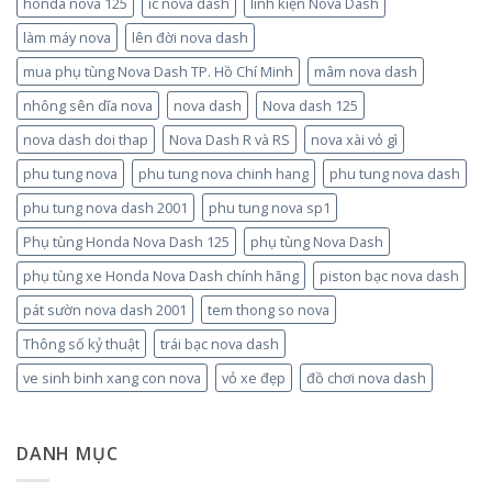
honda nova 125
ic nova dash
linh kiện Nova Dash
làm máy nova
lên đời nova dash
mua phụ tùng Nova Dash TP. Hồ Chí Minh
mâm nova dash
nhông sên dĩa nova
nova dash
Nova dash 125
nova dash doi thap
Nova Dash R và RS
nova xài vỏ gì
phu tung nova
phu tung nova chinh hang
phu tung nova dash
phu tung nova dash 2001
phu tung nova sp1
Phụ tùng Honda Nova Dash 125
phụ tùng Nova Dash
phụ tùng xe Honda Nova Dash chính hãng
piston bạc nova dash
pát sườn nova dash 2001
tem thong so nova
Thông số kỷ thuật
trái bạc nova dash
ve sinh binh xang con nova
vỏ xe đẹp
đồ chơi nova dash
DANH MỤC