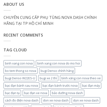
ABOUT US
CHUYÊN CUNG CẤP PHỤ TÙNG NOVA DASH CHÍNH
HÃNG TẠI TP HỒ CHÍ MINH
RECENT COMMENTS
TAG CLOUD
binh xang con nova
binh xang con nova do mo hoi
bo tem thong so nova
bugi Denso chính hãng
bugi Denso W22ES-U
bugi xe 2 thì
bình xăng con nova theo xe
bạc đạn bánh sau nova
bạc đạn bánh trước nova
bạc đạn máy
bạc đạn tạ
bạc đạn xe nova
bảo dưỡng nova dash
cách đo điện nova dash
don xe nova dash
dọn xe nova dash