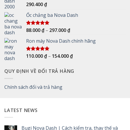
290.400
₫
Được xếp
hạng
5.00
5 sao
Ốc chảng ba Nova Dash
Khoảng
88.000
₫
–
297.000
₫
Được xếp
hạng
5.00
giá:
5 sao
Ron máy Nova Dash chính hãng
từ
88.000 ₫
đến
Khoảng
110.000
₫
–
154.000
₫
Được xếp
297.000 ₫
hạng
5.00
giá:
5 sao
từ
QUY ĐỊNH VỀ ĐỔI TRẢ HÀNG
110.000 ₫
đến
154.000 ₫
Chính sách đổi và trả hàng
LATEST NEWS
Bugi Nova Dash | Cách kiểm tra, thay thế và