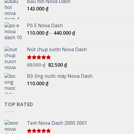
Bầu hơi Nova Dash
143.000
₫
Pô E Nova Dash
Khoảng
110.000
₫
–
440.000
₫
giá:
từ
Nút chụp sườn Nova Dash
110.000 ₫
đến
440.000 ₫
Giá
Giá
88.000
₫
82.500
₫
Được xếp
hạng
5.00
gốc
hiện
5 sao
Bộ ống nước máy Nova Dash
là:
tại
110.000
₫
88.000 ₫.
là:
82.500 ₫.
TOP RATED
Tem Nova Dash 2000 2001