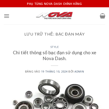
Bỏ
PHỤ TÙNG NOVA DASH CHÍNH HÃNG
qua
nội
dung
LƯU TRỮ THẺ:
BẠC ĐẠN MÁY
STYLE
Chi tiết thông số bạc đạn sử dụng cho xe
Nova Dash.
ĐĂNG VÀO
19 THÁNG 10, 2024
BỞI
ADMIN